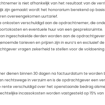
tnemer is niet afhankelijk van het resultaat van de ver
lijk zijn gemaakt wordt het honorarium berekend op basi
oren overeengekomen uurtarief.
e onkosten verschuldigd aan de opdrachtnemer, die ond
n portokosten en eventuele huur van een gespreksruimte.
van ingeschakelde derden worden aan de opdrachtgever
noemde tarieven en prijzen zijn in euro’s en exclusief de
gever vragen zekerheid te stellen voor de voldoening v
r dienen binnen 30 dagen na factuurdatum te worden bet
an rechtswege in verzuim en is de opdrachtgever een vert
ke rente verschuldigd over het openstaande bedrag alsme
rechtelijke incassokosten worden vastgesteld op 15% va