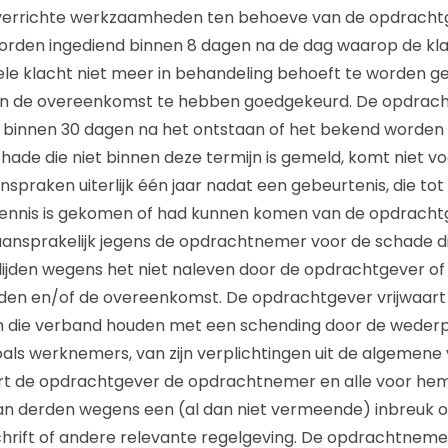
 verrichte werkzaamheden ten behoeve van de opdracht
den ingediend binnen 8 dagen na de dag waarop de klach
le klacht niet meer in behandeling behoeft te worden 
an de overeenkomst te hebben goedgekeurd. De opdrach
jk binnen 30 dagen na het ontstaan of het bekend worden d
de die niet binnen deze termijn is gemeld, komt niet vo
anspraken uiterlijk één jaar nadat een gebeurtenis, die tot
kennis is gekomen of had kunnen komen van de opdracht
 aansprakelijk jegens de opdrachtnemer voor de schade
ijden wegens het niet naleven door de opdrachtgever of
en en/of de overeenkomst. De opdrachtgever vrijwaart
 die verband houden met een schending door de wederpart
zoals werknemers, van zijn verplichtingen uit de algemen
art de opdrachtgever de opdrachtnemer en alle voor he
an derden wegens een (al dan niet vermeende) inbreuk 
schrift of andere relevante regelgeving. De opdrachtnemer