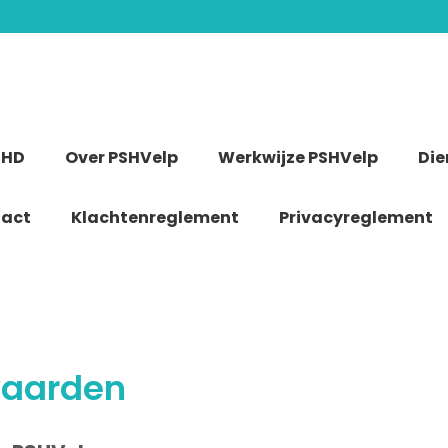
DHD
Over PSHVelp
Werkwijze PSHVelp
Die
act
Klachtenreglement
Privacyreglement
waarden