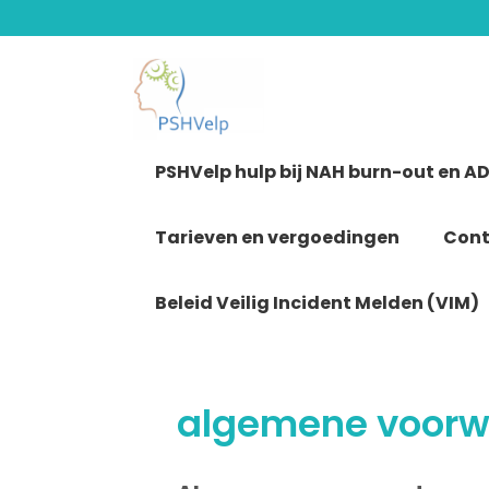
Ga
naar
de
inhoud
PSHVelp hulp bij NAH burn-out en A
Tarieven en vergoedingen
Cont
Beleid Veilig Incident Melden (VIM)
algemene voor