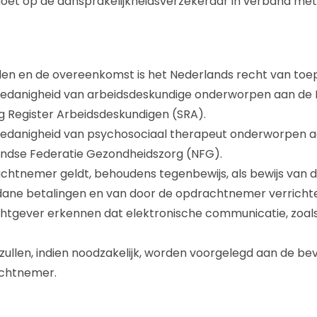
t op de aansprakelijkheidsverzekeraar in verband met e
n en de overeenkomst is het Nederlands recht van toep
hoedanigheid van arbeidsdeskundige onderworpen aan de
ng Register Arbeidsdeskundigen (SRA).
hoedanigheid van psychosociaal therapeut onderworpen 
andse Federatie Gezondheidszorg (NFG).
achtnemer geldt, behoudens tegenbewijs, als bewijs van
dane betalingen en van door de opdrachtnemer verrich
gever erkennen dat elektronische communicatie, zoals
n zullen, indien noodzakelijk, worden voorgelegd aan de b
achtnemer.