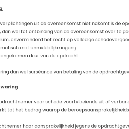
ng
n verplichtingen uit de overeenkomst niet nakomt is de 
 dan wel tot ontbinding van de overeenkomst over te ga
um, onverminderd het recht op volledige schadevergoed
matisch met onmiddellijke ingang:
reengekomen duur van de opdracht.
.
rklaring dan wel surséance van betaling van de opdrachtgev
ijwaring
opdrachtnemer voor schade voortvloeiende uit of verban
rkt tot het bedrag waarop de beroepsaansprakelijkheids
achtnemer haar aansprakelijkheid jegens de opdrachtgev