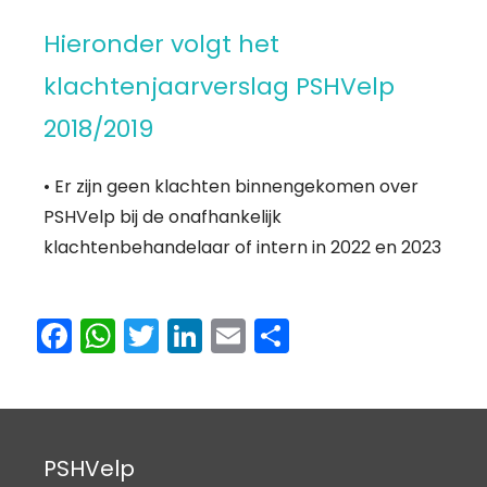
Hieronder volgt het
klachtenjaarverslag PSHVelp
2018/2019
• Er zijn geen klachten binnengekomen over
PSHVelp bij de onafhankelijk
klachtenbehandelaar of intern in 2022 en 2023
F
W
T
Li
E
D
a
h
w
n
m
el
c
a
itt
k
ai
e
e
ts
er
e
l
n
b
A
dI
PSHVelp