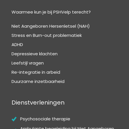
o
p
n
o
p
Waarmee kun je bij PSHVelp terecht?
k
Niet Aangeboren Hersenletsel (NAH)
Stress en Burn-out problematiek
ADHD
Depressieve klachten
Leefstijl vragen
Re-integratie in arbeid
Duurzame inzetbaarheid
Dienstverleningen
Psychosociale therapie
Ambulante begeleiding bij Niet Aangeboren