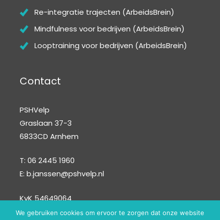
Re-integratie trajecten (ArbeidsBrein)
Mindfulness voor bedrijven (ArbeidsBrein)
Looptraining voor bedrijven (ArbeidsBrein)
Contact
PSHVelp
Graslaan 37-3
6833CD Arnhem
T: 06 2445 1960
E:
b.janssen@pshvelp.nl
KvK 54649064
We gebruiken cookies om ervoor te zorgen dat onze website