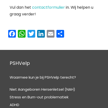
Vul dan het
contactformulier
in. Wij helpen u
graag verder!
F
W
T
Li
E
D
a
h
w
n
m
el
c
a
itt
k
ai
e
e
ts
er
e
l
n
b
A
dI
PSHVelp
o
p
n
o
p
Waarmee kun je bij PSHVelp terecht?
k
Niet Aangeboren Hersenletsel (NAH)
Stress en Burn-out problematiek
ADHD