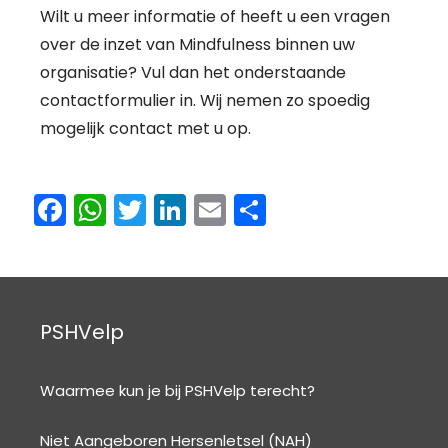
Wilt u meer informatie of heeft u een vragen
over de inzet van Mindfulness binnen uw
organisatie? Vul dan het onderstaande
contactformulier in. Wij nemen zo spoedig
mogelijk contact met u op.
F
W
T
Li
E
D
a
h
w
n
m
el
c
a
itt
k
ai
e
e
ts
er
e
l
n
b
A
dI
PSHVelp
o
p
n
o
p
Waarmee kun je bij PSHVelp terecht?
k
Niet Aangeboren Hersenletsel (NAH)